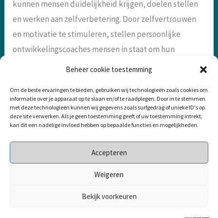
kunnen mensen duidelijkheid krijgen, doelen stellen
en werken aan zelfverbetering. Door zelfvertrouwen
en motivatie te stimuleren, stellen persoonlijke
ontwikkelingscoaches mensen in staat om hun
volledige potentieel te bereiken en een bevredigend
Beheer cookie toestemming
leven te leiden.
Om de beste ervaringen te bieden, gebruiken wij technologieën zoals cookies om
informatie over je apparaat op te slaan en/of te raadplegen. Door in te stemmen
met deze technologieën kunnen wij gegevens zoals surfgedrag of unieke ID's op
deze site verwerken. Als je geen toestemming geeft of uw toestemming intrekt,
←
Vorige Bericht
kan dit een nadelige invloed hebben op bepaalde functies en mogelijkheden.
Accepteren
© Christiane Lorenz 2024
Weigeren
KVK : 30242897
Bekijk voorkeuren
Ontwikkeling:
VGWdesign